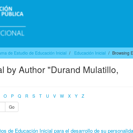
ma de Estudio de Educación Inicial
Educación Inicial
Browsing E
l by Author "Durand Mulatillo,
O
P
Q
R
S
T
U
V
W
X
Y
Z
Go
os de Educación Inicial para el desarrollo de su personalid