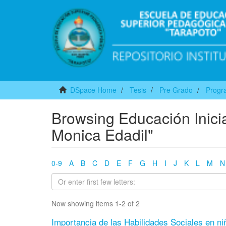
DSpace Home
Tesis
Pre Grado
Progra
Browsing Educación Inicia
Monica Edadil"
0-9
A
B
C
D
E
F
G
H
I
J
K
L
M
N
Now showing items 1-2 of 2
Importancia de las Habilidades Sociales en niñ