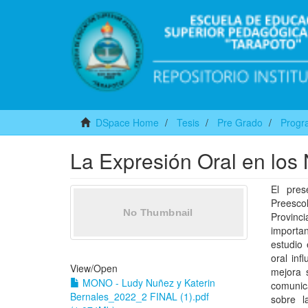
DSpace Home
Tesis
Pre Grado
Progra
La Expresión Oral en los
El pres
Preesco
Provinci
importa
estudio 
oral inf
View/
Open
mejora s
MONO - Ludy Nuñez y Katerin
comunica
Bernales_2022_2 FINAL (1).pdf
sobre l