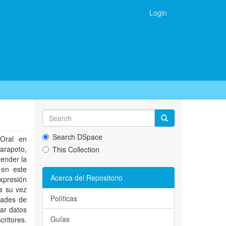
Login
Search DSpace
 Oral en
arapoto,
This Collection
render la
 en este
Acerca del Repositorio
xpresión
 a su vez
Políticas
idades de
lar datos
Guías
ritores.