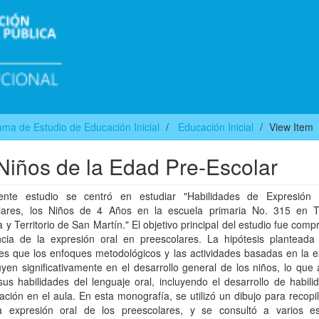
ma de Estudio de Educación Inicial
Educación Inicial
View Item
 Niños de la Edad Pre-Escolar
ente estudio se centró en estudiar "Habilidades de Expresión
lares, los Niños de 4 Años en la escuela primaria No. 315 en T
a y Territorio de San Martín." El objetivo principal del estudio fue comp
ncia de la expresión oral en preescolares. La hipótesis planteada
es que los enfoques metodológicos y las actividades basadas en la e
luyen significativamente en el desarrollo general de los niños, lo que
us habilidades del lenguaje oral, incluyendo el desarrollo de habil
ción en el aula. En esta monografía, se utilizó un dibujo para recopi
a expresión oral de los preescolares, y se consultó a varios esc