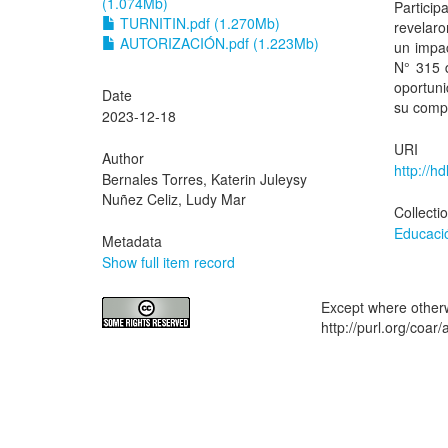
(1.074Mb)
Partici
TURNITIN.pdf (1.270Mb)
revelaro
AUTORIZACIÓN.pdf (1.223Mb)
un impac
N° 315 d
oportuni
Date
su comp
2023-12-18
URI
Author
http://h
Bernales Torres, Katerin Juleysy
Nuñez Celiz, Ludy Mar
Collecti
Educació
Metadata
Show full item record
Except where otherwi
http://purl.org/coar