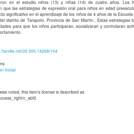
paron en el estudio niños (13) y niñas (14) de cuatro años. Los h
n que las estrategias de expresión oral para niños en edad preescol
to significativo en el aprendizaje de los niños de 4 años de la Escuela
el distrito de Tarapoto, Provincia de San Martín.. Estas estrategias 
dades para que los niños participaran, socializaran y controlaran ac
ortamiento.
dl.handle.net/20.500.14268/104
ons
n Inicial
se noted, this item's license is described as
/access_right/c_abf2