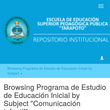
Toggl
navig
Browsing Programa de Estudio de Educación Inicial by
Subject
Browsing Programa de Estudio
de Educación Inicial by
Subject "Comunicación