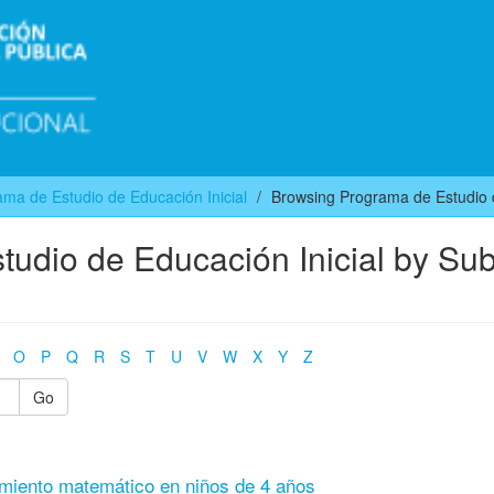
ma de Estudio de Educación Inicial
Browsing Programa de Estudio d
udio de Educación Inicial by Sub
O
P
Q
R
S
T
U
V
W
X
Y
Z
Go
amiento matemático en niños de 4 años