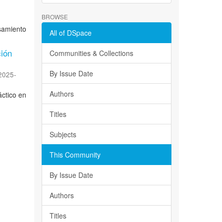
BROWSE
samiento
All of DSpace
ción
Communities & Collections
By Issue Date
2025-
Authors
áctico en
Titles
Subjects
This Community
By Issue Date
Authors
Titles