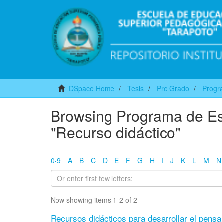
DSpace Home
Tesis
Pre Grado
Progra
Browsing Programa de Est
"Recurso didáctico"
0-9
A
B
C
D
E
F
G
H
I
J
K
L
M
N
Now showing items 1-2 of 2
Recursos didácticos para desarrollar el pens