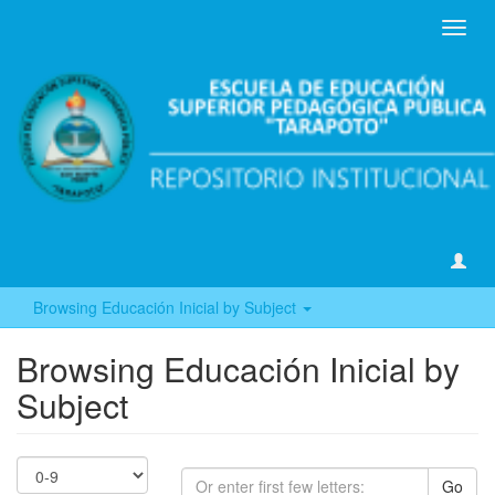
Toggl
navig
Browsing Educación Inicial by Subject
Browsing Educación Inicial by
Subject
Go