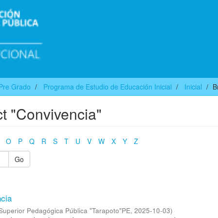
Pre Grado
Programa de Estudio de Educación Inicial
Inicial
B
ct "Convivencia"
O
P
Q
R
S
T
U
V
W
X
Y
Z
Go
ncia
Superior Pedagógica Pública "Tarapoto"PE
,
2025-10-03
)