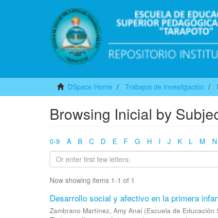
DSpace Home
Trabajos de Investigación
Browsing Inicial by Subje
0-9
A
B
C
D
E
F
G
H
I
J
K
L
M
N
Now showing items 1-1 of 1
Desarrollo social y afectivo en la primera infa
Zambrano Martínez, Amy Anai
(
Escuela de Educación 