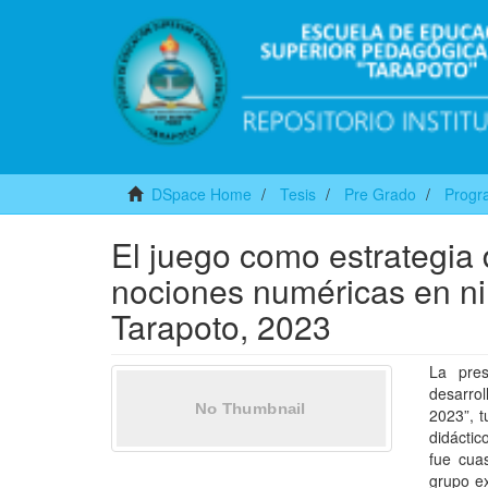
DSpace Home
Tesis
Pre Grado
Progra
El juego como estrategia 
nociones numéricas en niñ
Tarapoto, 2023
La pres
desarro
2023”, t
didáctic
fue cuas
grupo ex