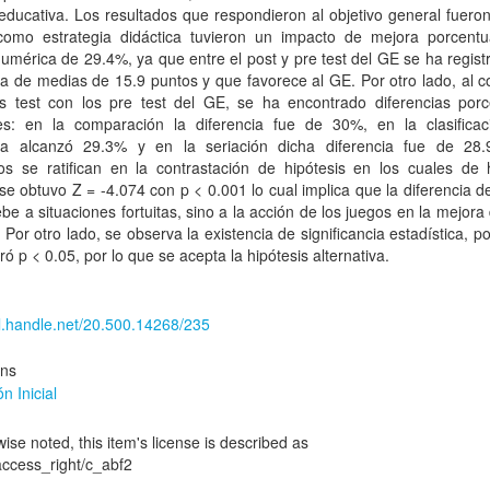
educativa. Los resultados que respondieron al objetivo general fuero
como estrategia didáctica tuvieron un impacto de mejora porcentu
umérica de 29.4%, ya que entre el post y pre test del GE se ha regis
ia de medias de 15.9 puntos y que favorece al GE. Por otro lado, al c
ts test con los pre test del GE, se ha encontrado diferencias porc
tes: en la comparación la diferencia fue de 30%, en la clasificac
cia alcanzó 29.3% y en la seriación dicha diferencia fue de 28
os se ratifican en la contrastación de hipótesis en los cuales de h
se obtuvo Z = -4.074 con p < 0.001 lo cual implica que la diferencia 
be a situaciones fortuitas, sino a la acción de los juegos en la mejora
. Por otro lado, se observa la existencia de significancia estadística, p
tró p < 0.05, por lo que se acepta la hipótesis alternativa.
dl.handle.net/20.500.14268/235
ons
n Inicial
se noted, this item's license is described as
/access_right/c_abf2