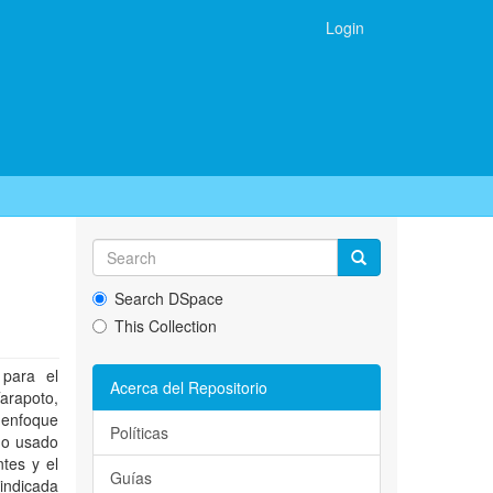
Login
Search DSpace
This Collection
 para el
Acerca del Repositorio
arapoto,
n enfoque
Políticas
eño usado
ntes y el
Guías
 indicada