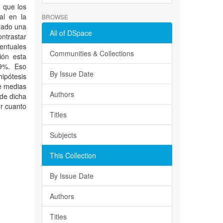
n que los
al en la
BROWSE
trado una
All of DSpace
ontrastar
entuales
Communities & Collections
ión esta
.9%. Eso
By Issue Date
ipótesis
de medias
Authors
 de dicha
or cuanto
Titles
Subjects
This Collection
By Issue Date
Authors
Titles