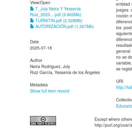
View/
Open
entidad 
T_July Neira Y Yessenia
juegos 
Ruiz_2023....pdf (3.962Mb)
noción n
TURNITIN.pdf (2.328Mb)
diferenc
AUTORIZACIÓN.pdf (1.267Mb)
los pos
siguien
diferen
Date
resultad
2025-07-18
general 
no se de
Author
variable
Neira Rodriguez, July
se regis
Ruiz García, Yessenia de los Ángeles
URI
Metadata
http://h
Show full item record
Collecti
Educació
Except where otherwi
http://purl.org/coar