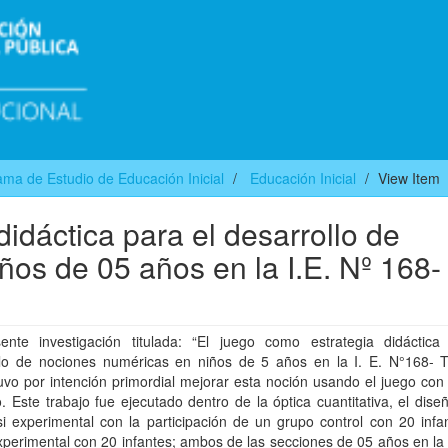
ma de Estudio de Educación Inicial
Educación Inicial
View Item
didáctica para el desarrollo de
os de 05 años en la I.E. Nº 168-
ente investigación titulada: “El juego como estrategia didáctica
llo de nociones numéricas en niños de 5 años en la I. E. N°168- T
uvo por intención primordial mejorar esta noción usando el juego co
o. Este trabajo fue ejecutado dentro de la óptica cuantitativa, el dis
i experimental con la participación de un grupo control con 20 infa
perimental con 20 infantes; ambos de las secciones de 05 años en la