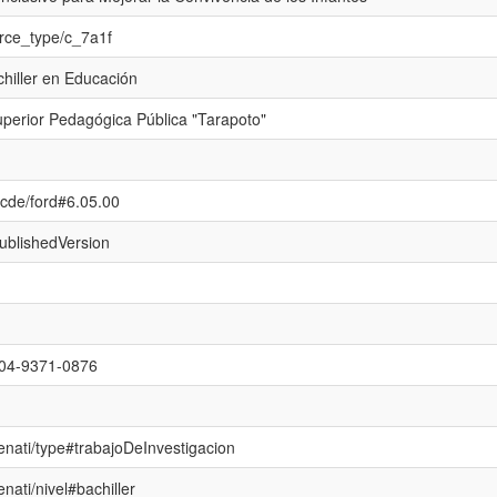
urce_type/c_7a1f
hiller en Educación
perior Pedagógica Pública "Tarapoto"
/ocde/ford#6.05.00
publishedVersion
0004-9371-0876
renati/type#trabajoDeInvestigacion
enati/nivel#bachiller