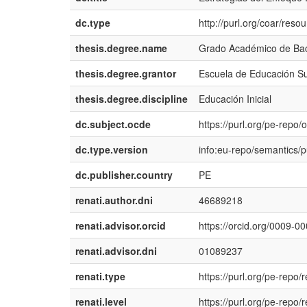
dc.type
http://purl.org/coar/reso
thesis.degree.name
Grado Académico de Bac
thesis.degree.grantor
Escuela de Educación Su
thesis.degree.discipline
Educación Inicial
dc.subject.ocde
https://purl.org/pe-repo
dc.type.version
info:eu-repo/semantics/
dc.publisher.country
PE
renati.author.dni
46689218
renati.advisor.orcid
https://orcid.org/0009-
renati.advisor.dni
01089237
renati.type
https://purl.org/pe-repo/
renati.level
https://purl.org/pe-repo/r