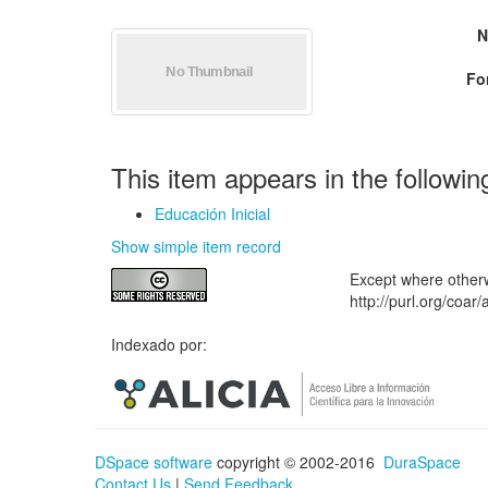
N
Fo
This item appears in the followin
Educación Inicial
Show simple item record
Except where otherwi
http://purl.org/coar
Indexado por:
DSpace software
copyright © 2002-2016
DuraSpace
Contact Us
|
Send Feedback