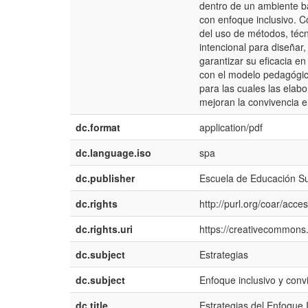
dentro de un ambiente ba
con enfoque inclusivo. C
del uso de métodos, técn
intencional para diseñar,
garantizar su eficacia e
con el modelo pedagógic
para las cuales las elabo
mejoran la convivencia en
dc.format
application/pdf
dc.language.iso
spa
dc.publisher
Escuela de Educación Su
dc.rights
http://purl.org/coar/acce
dc.rights.uri
https://creativecommons.
dc.subject
Estrategias
dc.subject
Enfoque inclusivo y conv
dc.title
Estrategias del Enfoque 