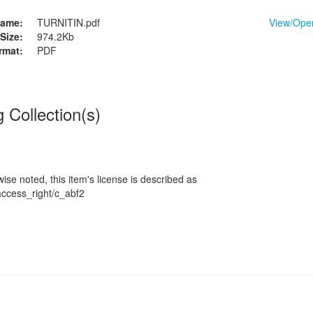
ame:
TURNITIN.pdf
View/
Ope
Size:
974.2Kb
rmat:
PDF
g Collection(s)
se noted, this item's license is described as
/access_right/c_abf2