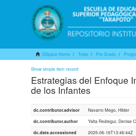
DSpace Home
Tesis
Pre Grado
Progra
Show simple item record
Estrategias del Enfoque I
de los Infantes
dc.contributor.advisor
Navarro Mego, Hilder
dc.contributor.author
Yalta Reátegui, Denise C
dc.date.accessioned
2025-06-16T13:46:44Z