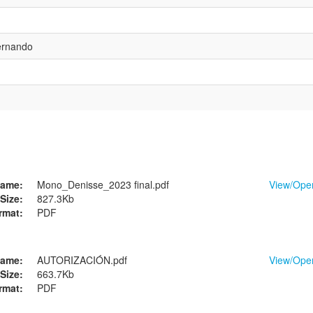
ernando
ame:
Mono_Denisse_2023 final.pdf
View/
Ope
Size:
827.3Kb
rmat:
PDF
ame:
AUTORIZACIÓN.pdf
View/
Ope
Size:
663.7Kb
rmat:
PDF