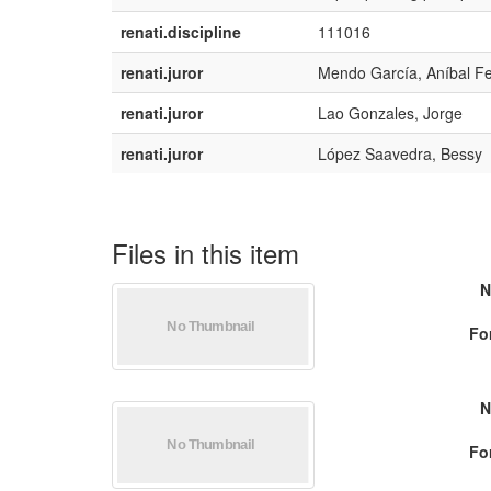
renati.discipline
111016
renati.juror
Mendo García, Aníbal F
renati.juror
Lao Gonzales, Jorge
renati.juror
López Saavedra, Bessy
Files in this item
N
Fo
N
Fo