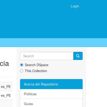
Login
cia
Search DSpace
This Collection
Acerca del Repositorio
es_PE
Políticas
es_PE
Guías