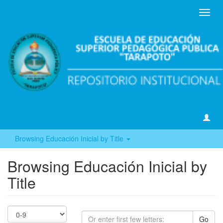
Toggl
navig
Browsing Educación Inicial by Title
Browsing Educación Inicial by
Title
Go