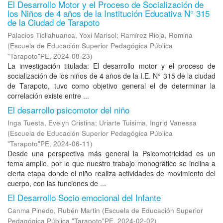
El Desarrollo Motor y el Proceso de Socialización de
los Niños de 4 años de la Institución Educativa N° 315
de la Ciudad de Tarapoto
Palacios Ticliahuanca, Yoxi Marisol
;
Ramírez Rioja, Romina
(
Escuela de Educación Superior Pedagógica Pública
"Tarapoto"PE
,
2024-08-23
)
La investigación titulada: El desarrollo motor y el proceso de
socialización de los niños de 4 años de la I.E. N° 315 de la ciudad
de Tarapoto, tuvo como objetivo general el de determinar la
correlación existe entre ...
El desarrollo psicomotor del niño
Inga Tuesta, Evelyn Cristina
;
Uriarte Tuisima, Ingrid Vanessa
(
Escuela de Educación Superior Pedagógica Pública
"Tarapoto"PE
,
2024-06-11
)
Desde una perspectiva más general la Psicomotricidad es un
tema amplio, por lo que nuestro trabajo monográfico se inclina a
cierta etapa donde el niño realiza actividades de movimiento del
cuerpo, con las funciones de ...
El Desarrollo Socio emocional del Infante
Canma Pinedo, Rubén Martin
(
Escuela de Educación Superior
Pedagógica Pública "Tarapoto"PE
,
2024-02-02
)