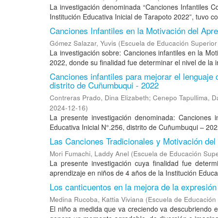
La investigación denominada “Canciones Infantiles C
Institución Educativa Inicial de Tarapoto 2022”, tuvo c
Canciones Infantiles en la Motivación del Apr
Gómez Salazar, Yuvis
(
Escuela de Educación Superior
La investigación sobre: Canciones infantiles en la Mot
2022, donde su finalidad fue determinar el nivel de la i
Canciones infantiles para mejorar el lenguaje o
distrito de Cuñumbuqui - 2022
Contreras Prado, Dina Elizabeth
;
Cenepo Tapullima, D
2024-12-16
)
La presente investigación denominada: Canciones inf
Educativa Inicial N°.256, distrito de Cuñumbuqui – 20
Las Canciones Tradicionales y Motivación del
Mori Fumachi, Laddy Anel
(
Escuela de Educación Supe
La presente investigación cuya finalidad fue determi
aprendizaje en niños de 4 años de la Institución Educat
Los canticuentos en la mejora de la expresión o
Medina Rucoba, Kattia Viviana
(
Escuela de Educación 
El niño a medida que va creciendo va descubriendo el 