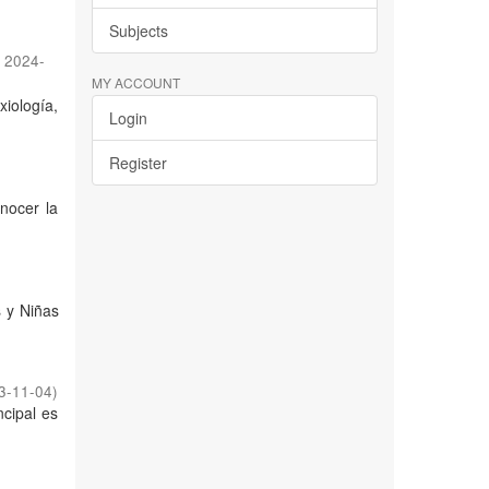
Subjects
,
2024-
MY ACCOUNT
iología,
Login
Register
nocer la
s y Niñas
3-11-04
)
ncipal es