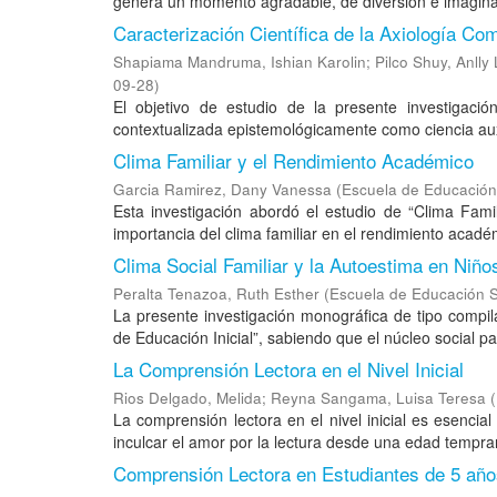
genera un momento agradable, de diversión e imaginativ
Caracterización Científica de la Axiología Co
Shapiama Mandruma, Ishian Karolin
;
Pilco Shuy, Anlly
09-28
)
El objetivo de estudio de la presente investigació
contextualizada epistemológicamente como ciencia auxi
Clima Familiar y el Rendimiento Académico
Garcia Ramirez, Dany Vanessa
(
Escuela de Educación
Esta investigación abordó el estudio de “Clima Fami
importancia del clima familiar en el rendimiento académ
Clima Social Familiar y la Autoestima en Niño
Peralta Tenazoa, Ruth Esther
(
Escuela de Educación S
La presente investigación monográfica de tipo compila
de Educación Inicial”, sabiendo que el núcleo social para
La Comprensión Lectora en el Nivel Inicial
Rios Delgado, Melida
;
Reyna Sangama, Luisa Teresa
(
La comprensión lectora en el nivel inicial es esencial 
inculcar el amor por la lectura desde una edad tempran
Comprensión Lectora en Estudiantes de 5 años 