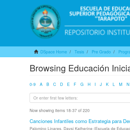
DSpace Home
Tesis
Pre Grado
Progra
Browsing Educación Inicia
0-9
A
B
C
D
E
F
G
H
I
J
K
L
M
N
Now showing items 18-37 of 220
Canciones Infantiles como Estrategia para Des
Palomino Linares, Daysi Katherine
(
Escuela de Educac