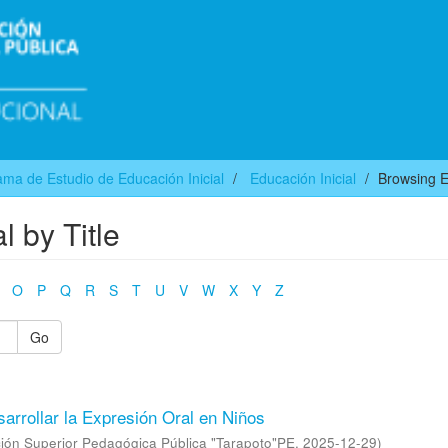
ma de Estudio de Educación Inicial
Educación Inicial
Browsing Ed
l by Title
O
P
Q
R
S
T
U
V
W
X
Y
Z
Go
arrollar la Expresión Oral en Niños
ión Superior Pedagógica Pública "Tarapoto"PE
,
2025-12-29
)