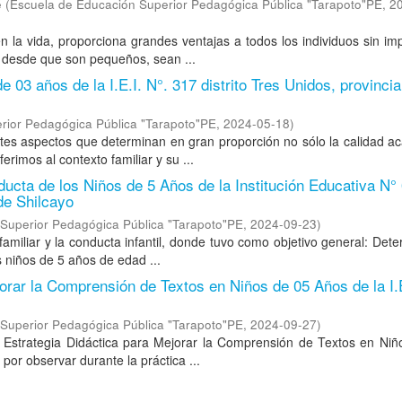
é
(
Escuela de Educación Superior Pedagógica Pública "Tarapoto"PE
,
2
la vida, proporciona grandes ventajas a todos los individuos sin im
, desde que son pequeños, sean ...
de 03 años de la I.E.I. N°. 317 distrito Tres Unidos, provinci
rior Pedagógica Pública "Tarapoto"PE
,
2024-05-18
)
ntes aspectos que determinan en gran proporción no sólo la calidad 
erimos al contexto familiar y su ...
ducta de los Niños de 5 Años de la Institución Educativa N°
de Shilcayo
Superior Pedagógica Pública "Tarapoto"PE
,
2024-09-23
)
familiar y la conducta infantil, donde tuvo como objetivo general: Dete
s niños de 5 años de edad ...
orar la Comprensión de Textos en Niños de 05 Años de la I.E
Superior Pedagógica Pública "Tarapoto"PE
,
2024-09-27
)
o Estrategia Didáctica para Mejorar la Comprensión de Textos en Niñ
por observar durante la práctica ...