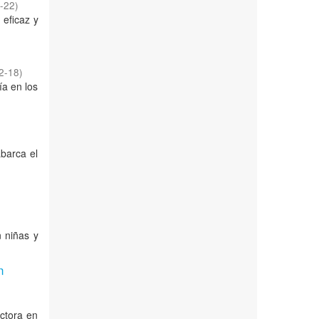
-22
)
 eficaz y
2-18
)
ía en los
abarca el
n niñas y
n
ectora en