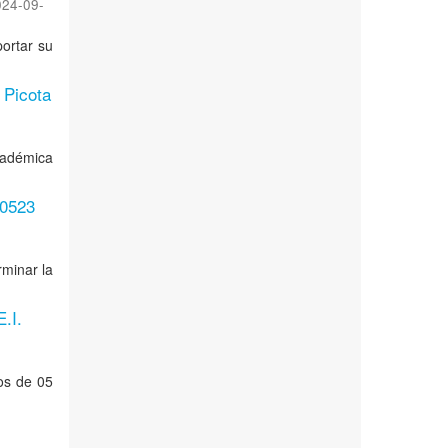
024-09-
portar su
a Picota
académica
 0523
rminar la
.I.
os de 05