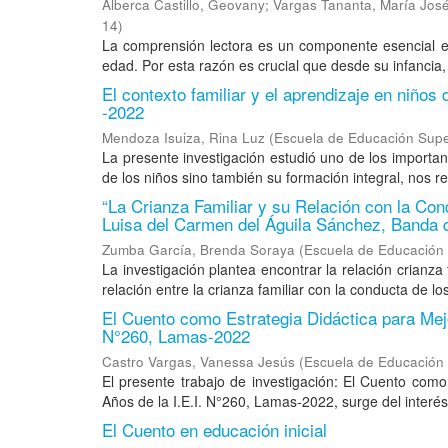
Alberca Castillo, Geovany
;
Vargas Tananta, María Jos
14
)
La comprensión lectora es un componente esencial en 
edad. Por esta razón es crucial que desde su infancia
El contexto familiar y el aprendizaje en niños 
-2022
Mendoza Isuiza, Rina Luz
(
Escuela de Educación Supe
La presente investigación estudió uno de los importa
de los niños sino también su formación integral, nos ref
“La Crianza Familiar y su Relación con la Con
Luisa del Carmen del Águila Sánchez, Banda 
Zumba García, Brenda Soraya
(
Escuela de Educación 
La investigación plantea encontrar la relación crianza 
relación entre la crianza familiar con la conducta de lo
El Cuento como Estrategia Didáctica para Mej
N°260, Lamas-2022
Castro Vargas, Vanessa Jesús
(
Escuela de Educación 
El presente trabajo de investigación: El Cuento com
Años de la I.E.I. N°260, Lamas-2022, surge del interés 
El Cuento en educación inicial