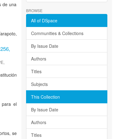
s de una
BROWSE
All of DSpace
Communities & Collections
Tarapoto,
By Issue Date
.256,
Authors
PE
,
Titles
titución
Subjects
This Collection
n para el
By Issue Date
Authors
ortos, se
Titles