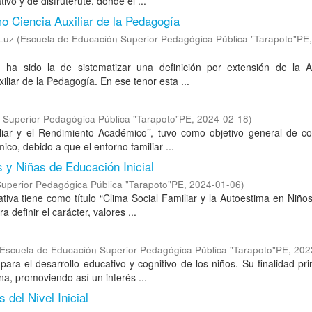
o y de disfruterute, donde el ...
mo Ciencia Auxiliar de la Pedagogía
 Luz
(
Escuela de Educación Superior Pedagógica Pública "Tarapoto"PE
n ha sido la de sistematizar una definición por extensión de la Ax
liar de la Pedagogía. En ese tenor esta ...
 Superior Pedagógica Pública "Tarapoto"PE
,
2024-02-18
)
liar y el Rendimiento Académico’’, tuvo como objetivo general de co
ico, debido a que el entorno familiar ...
s y Niñas de Educación Inicial
uperior Pedagógica Pública "Tarapoto"PE
,
2024-01-06
)
tiva tiene como título “Clima Social Familiar y la Autoestima en Niño
 definir el carácter, valores ...
Escuela de Educación Superior Pedagógica Pública "Tarapoto"PE
,
202
para el desarrollo educativo y cognitivo de los niños. Su finalidad pri
a, promoviendo así un interés ...
del Nivel Inicial