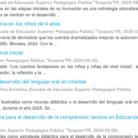
ela de Educación Superior Pedagógica Pública "Tarapoto"PE
,
2024-08
s en las etapas iniciales de su formación es una estrategia educativa
s se centran en el desarrollo ...
ía en los niños de 4 años
uela de Educación Superior Pedagógica Pública "Tarapoto"PE
,
2026-0
general de demostrar que los cuentos dramatizados mejoran la autonom
 080, Morales, 2024. Con la ...
vel inicial
ior Pedagógica Pública "Tarapoto"PE
,
2024-04-20
)
lado “Los cuentos fantasiosos en los niños y niñas de nivel inicial”, 
ión, la reflexión y la ...
sarrollo del lenguaje oral en infantes
Rina Ernestina
(
Escuela de Educación Superior Pedagógica Pública
 ilustrados como recurso didáctico y el desarrollo del lenguaje oral e
, durante el año 2025. Se ...
ica para el desarrollo de la comprensión lectora en Educació
ión Superior Pedagógica Pública "Tarapoto"PE
,
2024-03-06
)
tiles como estrategia didáctica para el desarrollo de la comprensión l