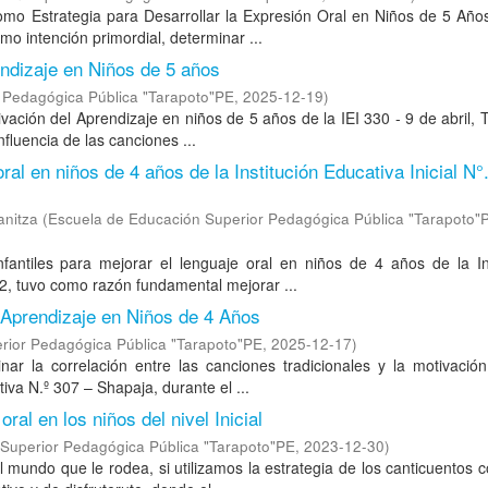
omo Estrategia para Desarrollar la Expresión Oral en Niños de 5 Año
omo intención primordial, determinar ...
endizaje en Niños de 5 años
 Pedagógica Pública "Tarapoto"PE
,
2025-12-19
)
ivación del Aprendizaje en niños de 5 años de la IEI 330 - 9 de abril, 
nfluencia de las canciones ...
ral en niños de 4 años de la Institución Educativa Inicial N°
anitza
(
Escuela de Educación Superior Pedagógica Pública "Tarapoto"
antiles para mejorar el lenguaje oral en niños de 4 años de la Ins
22, tuvo como razón fundamental mejorar ...
 Aprendizaje en Niños de 4 Años
rior Pedagógica Pública "Tarapoto"PE
,
2025-12-17
)
nar la correlación entre las canciones tradicionales y la motivació
iva N.º 307 – Shapaja, durante el ...
ral en los niños del nivel Inicial
Superior Pedagógica Pública "Tarapoto"PE
,
2023-12-30
)
mundo que le rodea, si utilizamos la estrategia de los canticuentos c