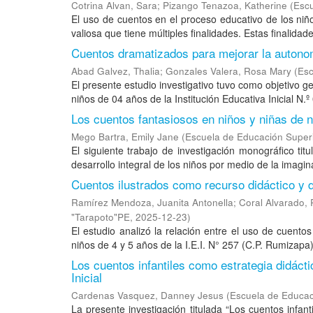
Cotrina Alvan, Sara
;
Pizango Tenazoa, Katherine
(
Escu
El uso de cuentos en el proceso educativo de los niño
valiosa que tiene múltiples finalidades. Estas finalidade
Cuentos dramatizados para mejorar la autonom
Abad Galvez, Thalia
;
Gonzales Valera, Rosa Mary
(
Esc
El presente estudio investigativo tuvo como objetivo 
niños de 04 años de la Institución Educativa Inicial N.º
Los cuentos fantasiosos en niños y niñas de ni
Mego Bartra, Emily Jane
(
Escuela de Educación Super
El siguiente trabajo de investigación monográfico titu
desarrollo integral de los niños por medio de la imaginac
Cuentos ilustrados como recurso didáctico y de
Ramírez Mendoza, Juanita Antonella
;
Coral Alvarado, 
"Tarapoto"PE
,
2025-12-23
)
El estudio analizó la relación entre el uso de cuentos
niños de 4 y 5 años de la I.E.I. N° 257 (C.P. Rumizapa)
Los cuentos infantiles como estrategia didáct
Inicial
Cardenas Vasquez, Danney Jesus
(
Escuela de Educac
La presente investigación titulada “Los cuentos infan